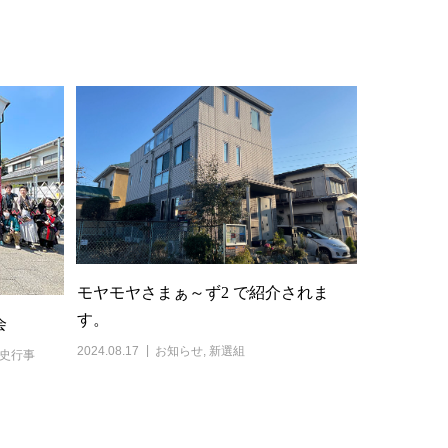
モヤモヤさまぁ～ず2 で紹介されま
す。
会
2024.08.17
お知らせ
,
新選組
史行事