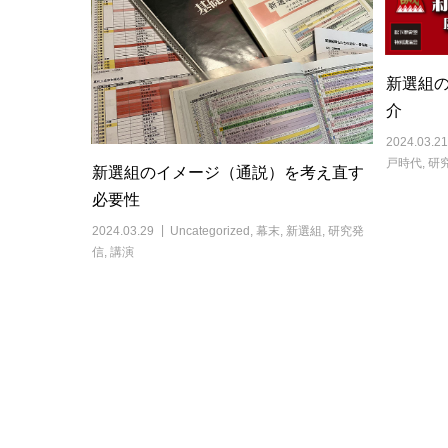
新選組の
介
2024.03.21
戸時代
,
研
新選組のイメージ（通説）を考え直す
必要性
2024.03.29
Uncategorized
,
幕末
,
新選組
,
研究発
信
,
講演