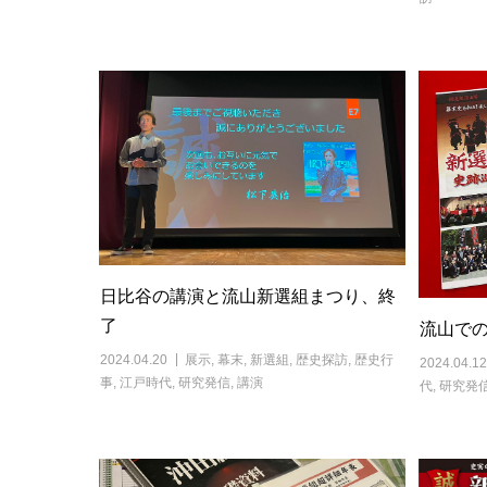
日比谷の講演と流山新選組まつり、終
了
流山で
2024.04.20
展示
,
幕末
,
新選組
,
歴史探訪
,
歴史行
2024.04.12
事
,
江戸時代
,
研究発信
,
講演
代
,
研究発