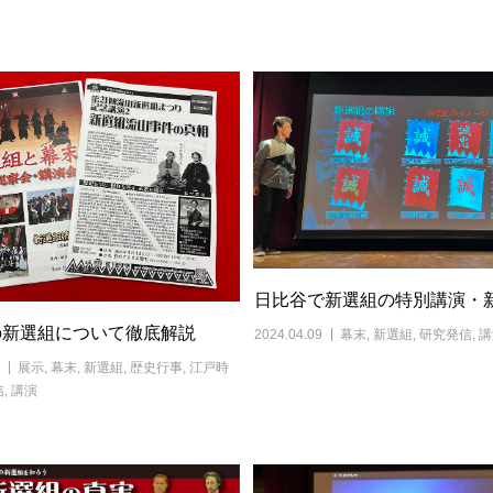
日比谷で新選組の特別講演・
の新選組について徹底解説
2024.04.09
幕末
,
新選組
,
研究発信
,
講
展示
,
幕末
,
新選組
,
歴史行事
,
江戸時
信
,
講演