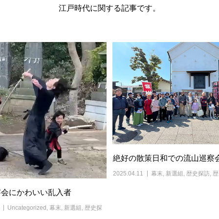
江戸時代に関する記事です。
絶好の散策日和での流山巡察
2025.04.11
幕末
,
新選組
,
歴史探訪
,
歴
察会にかわいい乱入者
Uncategorized
,
幕末
,
新選組
,
歴史探