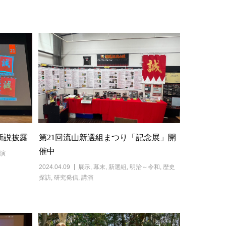
新説披露
第21回流山新選組まつり「記念展」開
催中
演
2024.04.09
展示
,
幕末
,
新選組
,
明治～令和
,
歴史
探訪
,
研究発信
,
講演