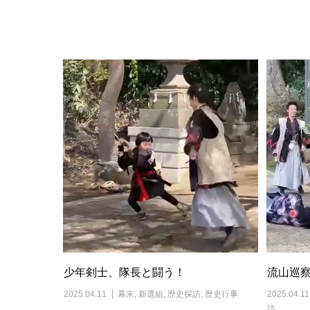
少年剣士、隊長と闘う！
流山巡
2025.04.11
幕末
,
新選組
,
歴史探訪
,
歴史行事
2025.04.11
訪