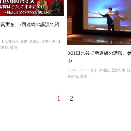
真実を、3回連続の講演で紹
お知らせ
,
幕末
,
新選組
,
歴史行事
,
江
究発信
,
講演
3/31日比谷で新選組の講演、
中
2024.03.08
幕末
,
新選組
,
歴史行事
,
江
究発信
,
講演
1
2