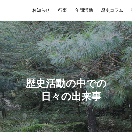
お知らせ
行事
年間活動
歴史コラム
歴
史
活
動
の
中
で
の
日
々
の
出
来
事
塾
長
の
雑
感
な
ど
更
新