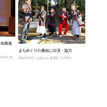
参加募集
まちめぐりの番組に出演・協力
戸時代
,
研
2024.03.05
お知らせ
,
新選組
,
江戸時代