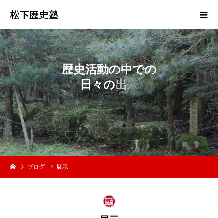
松下歴史塾
歴
史
活
動
の
中
で
の
日
々
の
出
来
事
ブログ
展示