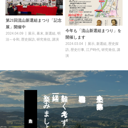
第21回流山新選組まつり「記念
展」開催中
今年も「流山新選組まつり」を
2024.04.09
展示
,
幕末
,
新選組
,
明
開催します
治～令和
,
歴史探訪
,
研究発信
,
講演
2024.03.04
展示
,
新選組
,
歴史探
訪
,
歴史行事
,
江戸時代
,
研究発信
,
講
演
楽しみましょう
一緒に
難しく考えず
塾生を募集中