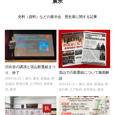
展示
史料（資料）などの展示会、歴史展に関する記事
日比谷の講演と流山新選組まつ
流山での新選組について徹底解
り、終了
説
2024.04.20
展示
,
幕末
,
新選組
,
歴
史探訪
,
歴史行事
,
江戸時代
,
研究発
2024.04.12
展示
,
幕末
,
新選組
,
歴
信
,
講演
史行事
,
江戸時代
,
研究発信
,
講演