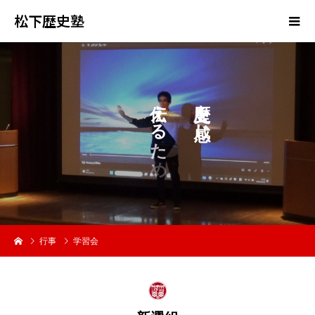
松下歴史塾
え
を
る
じ
た
め
行事
学習会