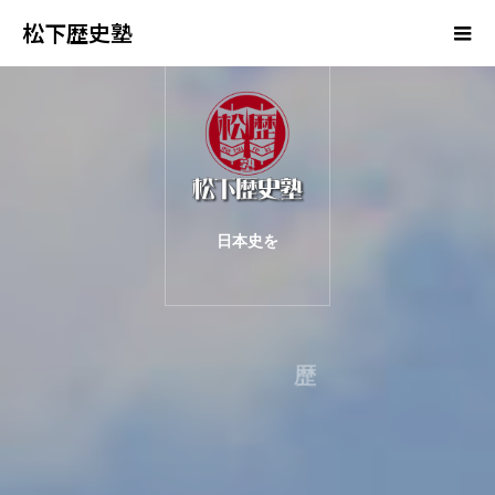
松下歴史塾
日本史を
楽しもう
を
び