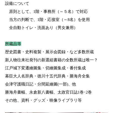
設備について
原則として、1階・事務所（～５名）で対応
当方の判断で、1階・応接室（～8名）を使用
全自動トイレ・洗面あり（男女兼用）
所蔵品等
歴史図書・史料複製・展示会図録・など多数所蔵
新人物往来社発刊の新選組書籍の全数所蔵は唯一？
江戸城下変遷繪圖集・切繪圖集成・番付集成
幕臣大人名辞典・徳川十五代辞典・勝海舟全集
会津守護職日記・分間延繪圖(一部)、他
勝海舟書幅、永倉新八書幅、太政官日誌1巻･2巻
その他、資料・グッズ・映像ライブラリ等