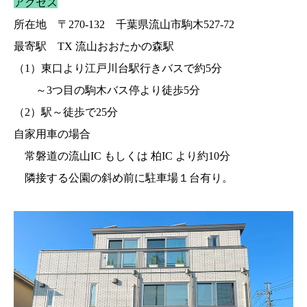
アクセス
所在地 〒270-132 千葉県流山市駒木527-72
最寄駅 TX 流山おおたかの森駅
（1）東口より江戸川台駅行きバスで約5分
～3つ目の駒木バス停より徒歩5分
（2）駅～徒歩で25分
自家用車の場合
常磐道の流山IC もしくは 柏IC より約10分
隣接する公園の斜め前に駐車場１台有り。