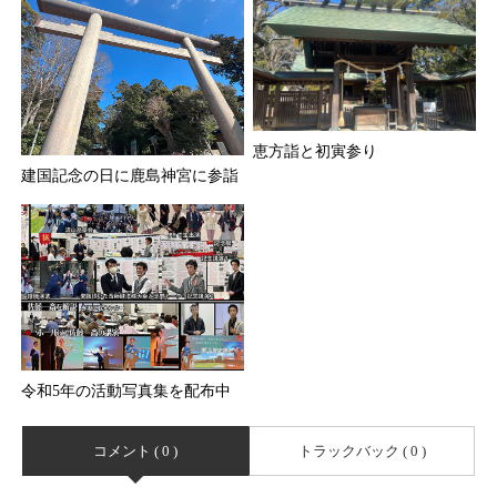
恵方詣と初寅参り
建国記念の日に鹿島神宮に参詣
令和5年の活動写真集を配布中
コメント ( 0 )
トラックバック ( 0 )