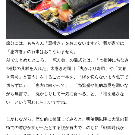
節分には、もちろん「豆撒き」をおこないますが、我が家では
「恵方巻」の行事はおこないません。
AIでまとめたところ、「恵方巻」の儀式とは、「七福神にちなみ
7種類の具材を入れた」太巻き寿司（「丸かぶり寿司」や「太巻
き寿司」と言う）をまるごと一本を、「縁を切らないよう包丁で
切らずに」、「恵方に向かって」、「売繁盛や無病息災を願いな
がら無言で」「丸かじりして一気に食べる」と、「福を逃さな
い」という習わしらしいですね。
しかしながら、歴史的に検証してみると、明治期以降に大阪の花
街での遊びが拡がったとする説が有力で、のちに「戦国時代か