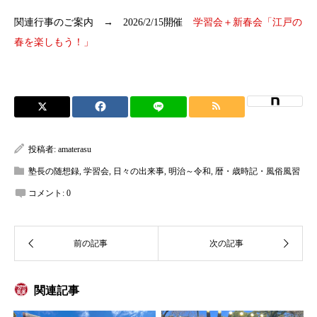
関連行事のご案内 → 2026/2/15開催
学習会＋新春会「江戸の
春を楽しもう！」
投稿者:
amaterasu
塾長の随想録
,
学習会
,
日々の出来事
,
明治～令和
,
暦・歳時記・風俗風習
コメント:
0
関連記事