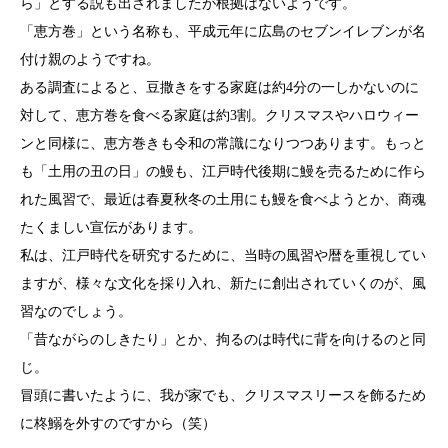
ら」とする説も出されましたが根拠はないようです。
「恵方巻」という名称も、平成元年に広島のセブンイレブンが名
付け親のようですね。
ある調査によると、豆撒きをする家庭は約4分の一しかないのに
対して、恵方巻を食べる家庭は約3割。クリスマスやハロウィー
ンと同様に、恵方巻きも令和の常識になりつつあります。もっと
も「土用の丑の日」の鰻も、江戸時代後期に鰻を売るために作ら
れた風習で、最近は春夏秋冬の土用にも鰻を食べようとか、商魂
たくましい宣伝があります。
私は、江戸時代を研究するために、当時の風習や暦を重視してい
ますが、様々な文化を採り入れ、新たに創出されていくのが、風
習なのでしょう。
「昔ながらのしきたり」とか、拘るのは時代に背を向けるのと同
じ。
冒頭に書いたように、我が家でも、クリスマスリースを飾るため
に柊鰯を外すのですから（笑）