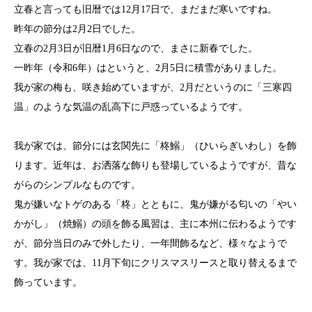
立春と言っても旧暦では12月17日で、まだまだ寒いですね。
昨年の節分は2月2日でした。
立春の2月3日が旧暦1月6日なので、まさに新春でした。
一昨年（令和6年）はというと、2月5日に積雪がありました。
我が家の梅も、咲き始めていますが、2月だというのに「三寒四
温」のような気温の乱高下に戸惑っているようです。
我が家では、節分には玄関先に「柊鰯」（ひいらぎいわし）を飾
ります。近年は、お洒落な飾りも登場しているようですが、昔な
がらのシンプルなものです。
鬼が嫌いなトゲのある「柊」とともに、鬼が嫌がる匂いの「やい
かがし」（焼鰯）の頭を飾る風習は、主に本州に伝わるようです
が、節分当日のみで外したり、一年間飾るなど、様々なようで
す。我が家では、11月下旬にクリスマスリースと取り替えるまで
飾っています。