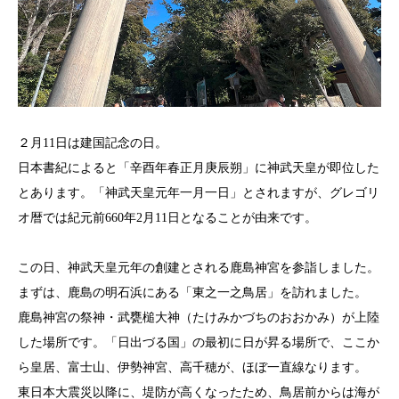
２月11日は建国記念の日。
日本書紀によると「辛酉年春正月庚辰朔」に神武天皇が即位した
とあります。「神武天皇元年一月一日」とされますが、グレゴリ
オ暦では紀元前660年2月11日となることが由来です。
この日、神武天皇元年の創建とされる鹿島神宮を参詣しました。
まずは、鹿島の明石浜にある「東之一之鳥居」を訪れました。
鹿島神宮の祭神・武甕槌大神（たけみかづちのおおかみ）が上陸
した場所です。「日出づる国」の最初に日が昇る場所で、ここか
ら皇居、富士山、伊勢神宮、高千穂が、ほぼ一直線なります。
東日本大震災以降に、堤防が高くなったため、鳥居前からは海が