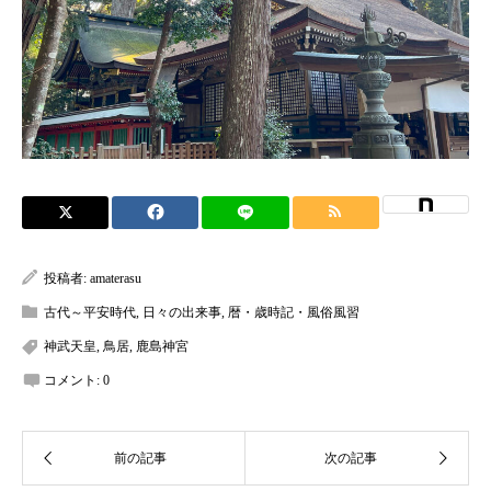
投稿者:
amaterasu
古代～平安時代
,
日々の出来事
,
暦・歳時記・風俗風習
神武天皇
,
鳥居
,
鹿島神宮
コメント:
0