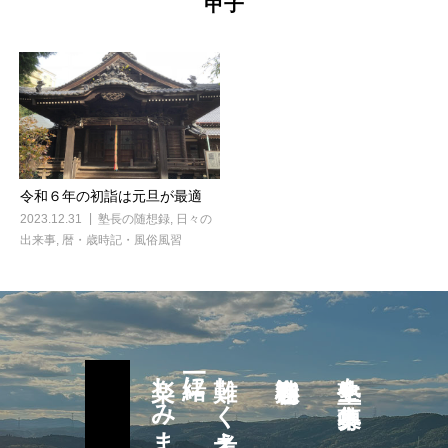
甲子
令和６年の初詣は元旦が最適
2023.12.31
塾長の随想録
,
日々の
出来事
,
暦・歳時記・風俗風習
楽しみましょう
一緒に
難しく考えず
塾生を募集中