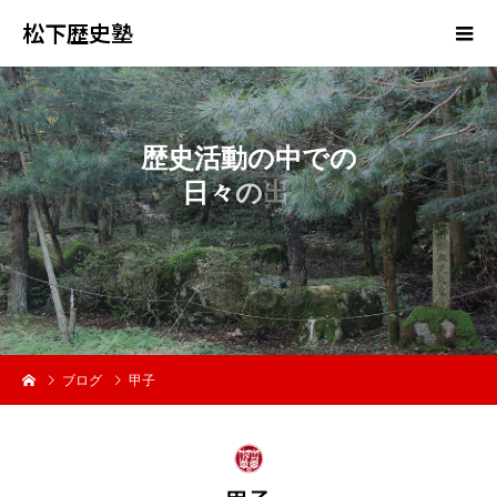
松下歴史塾
歴
史
活
動
の
中
で
の
日
々
の
出
来
事
ブログ
甲子