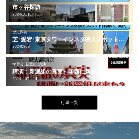
市ヶ谷探訪
2024/10/10
歴史探訪
芝･愛宕･東京タワーインスタ映えスポット探訪
20240803
学習会, 新選組, 講演
講演：新選組の真実～印西に新選組が来た？
2024－07－14
行事一覧