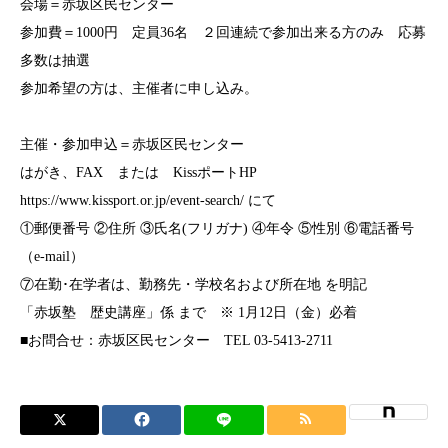
会場＝赤坂区民センター
参加費＝1000円 定員36名 ２回連続で参加出来る方のみ 応募
多数は抽選
参加希望の方は、主催者に申し込み。
主催・参加申込＝赤坂区民センター
はがき、FAX または KissポートHP
https://www.kissport.or.jp/event-search/ にて
①郵便番号 ②住所 ③氏名(フリガナ) ④年令 ⑤性別 ⑥電話番号
（e-mail）
⑦在勤･在学者は、勤務先・学校名および所在地 を明記
「赤坂塾 歴史講座」係 まで ※ 1月12日（金）必着
■お問合せ：赤坂区民センター TEL 03-5413-2711