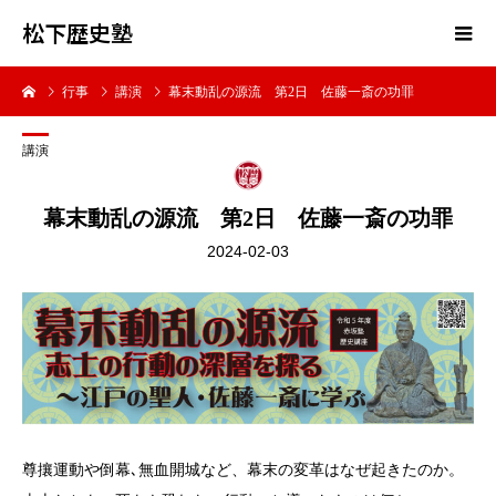
松下歴史塾
行事
講演
幕末動乱の源流 第2日 佐藤一斎の功罪
講演
幕末動乱の源流 第2日 佐藤一斎の功罪
2024-02-03
尊攘運動や倒幕､無血開城など、幕末の変革はなぜ起きたのか。