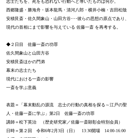
志士たちを、死をも恐れない行動へと導いたものは何か。
西郷隆盛・勝海舟・坂本龍馬・清河八郎・横井小楠・吉田松陰
安積艮斎・佐久間象山・山田方谷･･･彼らの思想の原点であり、
現代の首相にまで影響を与えている 佐藤一斎 を再考する。
◆２日目 佐藤一斎の功罪
佐久間象山と山田方谷
安積艮斎ほかの門弟
幕末の志士たち
現代における一斎の影響
一斎を学ぶ意義
表題＝「幕末動乱の源流 志士の行動の真相を探る～江戸の聖
人・佐藤一斎に学ぶ」第2日 佐藤一斎の功罪
講師＝松下英治 （歴史研究家／佐藤一斎顕彰会特別会員）
日時＝第２回 令和6年2月3日（日） 13:30開場 14:00-16:00