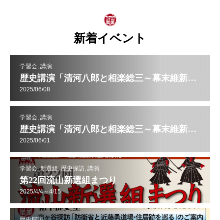
新着イベント
学習会, 講演
歴史講演「清河八郎と相楽総三～幕末維新を扇動した志士」(2日目)
2025/06/08
学習会, 講演
歴史講演「清河八郎と相楽総三～幕末維新を扇動した志士」(1日目)
2025/06/01
学習会, 新選組, 歴史探訪, 講演
第22回流山新選組まつり
2025/4/4～4/15
歴史探訪