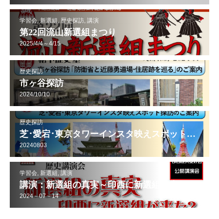
学習会, 新選組, 歴史探訪, 講演
第22回流山新選組まつり
2025/4/4～4/15
歴史探訪
市ヶ谷探訪
2024/10/10
歴史探訪
芝･愛宕･東京タワーインスタ映えスポット探訪
20240803
学習会, 新選組, 講演
講演：新選組の真実～印西に新選組が来た？
2024－07－14